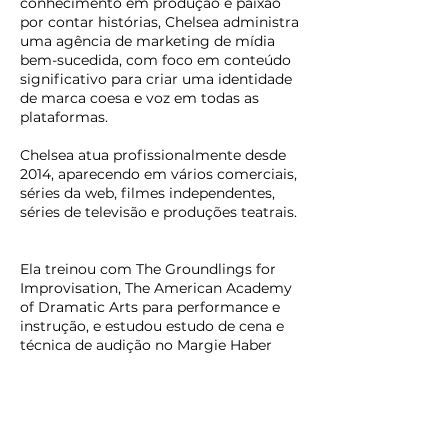
conhecimento em produção e paixão
por contar histórias, Chelsea administra
uma agência de marketing de mídia
bem-sucedida, com foco em conteúdo
significativo para criar uma identidade
de marca coesa e voz em todas as
plataformas.
Chelsea atua profissionalmente desde
2014, aparecendo em vários comerciais,
séries da web, filmes independentes,
séries de televisão e produções teatrais.
Ela treinou com The Groundlings for
Improvisation, The American Academy
of Dramatic Arts para performance e
instrução, e estudou estudo de cena e
técnica de audição no Margie Haber
Studio, Anthony Meindl Actors'
Workshop e Stella Adler Studio of
Acting.
Seu amor por trazer novas técnicas de