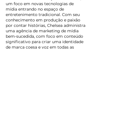
um foco em novas tecnologias de
mídia entrando no espaço de
entretenimento tradicional. Com seu
conhecimento em produção e paixão
por contar histórias, Chelsea administra
uma agência de marketing de mídia
bem-sucedida, com foco em conteúdo
significativo para criar uma identidade
de marca coesa e voz em todas as
plataformas.
Chelsea atua profissionalmente desde
2014, aparecendo em vários comerciais,
séries da web, filmes independentes,
séries de televisão e produções teatrais.
Ela treinou com The Groundlings for
Improvisation, The American Academy
of Dramatic Arts para performance e
instrução, e estudou estudo de cena e
técnica de audição no Margie Haber
Studio, Anthony Meindl Actors'