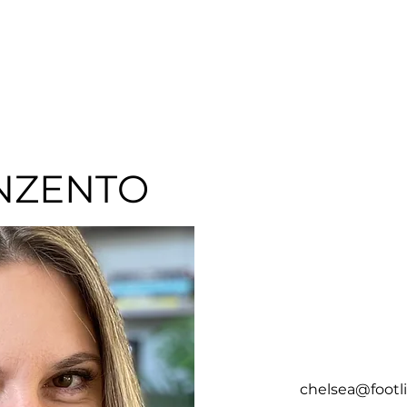
CASA
ABOUT
D
NZENTO
chelsea@footl